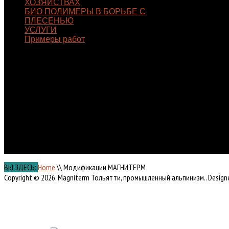
ХОЗЯЙСТВАХ
БИО ПОЛИМЕРЫ В БОРЬБЕ С
ПЛЕСЕНЬЮ
УСЛУГИ
Примеры работ
КОНТАКТЫ
Самарская область, г. Тольятти,
б-р Луначарского 14
8 (964) 975-38-58
8 (963) 118-07-68
magalp@yandex.ru
ВЫ ЗДЕСЬ:
Home
\\
Модификации МАГНИТЕРМ
Copyright © 2026. Magniterm Тольятти, промышленный альпинизм.. Designe