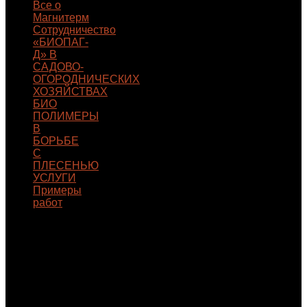
Все о
Магнитерм
Сотрудничество
«БИОПАГ-
Д» В
САДОВО-
ОГОРОДНИЧЕСКИХ
ХОЗЯЙСТВАХ
БИО
ПОЛИМЕРЫ
В
БОРЬБЕ
С
ПЛЕСЕНЬЮ
УСЛУГИ
Примеры
работ
КОНТАКТЫ
Самарская
область, г.
Тольятти,
б-р