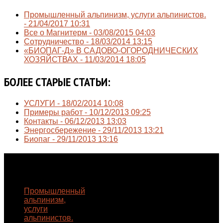
Промышленный альпинизм, услуги альпинистов.
-
21/04/2017 10:31
Все о Магнитерм -
03/08/2015 04:03
Сотрудничество -
18/03/2014 13:15
«БИОПАГ-Д» В САДОВО-ОГОРОДНИЧЕСКИХ
ХОЗЯЙСТВАХ -
11/03/2014 18:05
БОЛЕЕ СТАРЫЕ СТАТЬИ:
УСЛУГИ -
18/02/2014 10:08
Примеры работ -
10/12/2013 09:25
Контакты -
06/12/2013 13:03
Энергосбережение -
29/11/2013 13:21
Биопаг -
29/11/2013 13:16
ПОСЛЕДНИЕ
НОВОСТИ
Промышленный
альпинизм,
услуги
альпинистов.