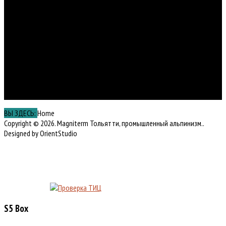
Луначарского
14
8 (964) 975-38-
58
8 (963) 118-07-
68
magalp@yandex.ru
ВЫ ЗДЕСЬ:
Home
Copyright © 2026. Magniterm Тольятти, промышленный альпинизм..
Designed by OrientStudio
S5 Box