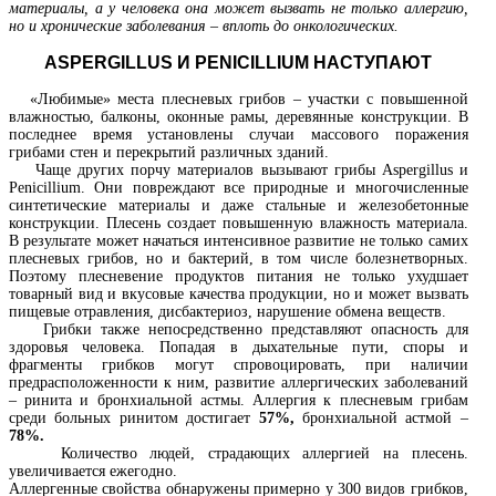
материалы, а у человека она может вызвать не только аллергию,
но и хронические заболевания – вплоть до онкологических.
ASPERGILLUS
И
PENICILLIUM
НАСТУПАЮТ
«Любимые» места плесневых грибов – участки с повышенной
влажностью, балконы, оконные рамы, деревянные конструкции. В
последнее время установлены случаи массового поражения
грибами стен и перекрытий различных зданий.
Чаще других порчу материалов вызывают грибы Aspergillus и
Penicillium. Они повреждают все природные и многочисленные
синтетические материалы и даже стальные и железобетонные
конструкции. Плесень создает повышенную влажность материала.
В результате может начаться интенсивное развитие не только самих
плесневых грибов, но и бактерий, в том числе болезнетворных.
Поэтому плесневение продуктов питания не только ухудшает
товарный вид и вкусовые качества продукции, но и может вызвать
пищевые отравления, дисбактериоз, нарушение обмена веществ.
Грибки также непосредственно представляют опасность для
здоровья человека. Попадая в дыхательные пути, споры и
фрагменты грибков могут спровоцировать, при наличии
предрасположенности к ним, развитие аллергических заболеваний
– ринита и бронхиальной астмы. Аллергия к плесневым грибам
среди больных ринитом достигает
57%,
бронхиальной астмой –
78%.
Количество людей, страдающих аллергией на плесень.
увеличивается ежегодно.
Аллергенные свойства обнаружены примерно у 300 видов грибков,