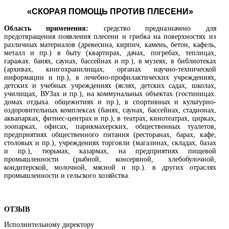
«СКОРАЯ ПОМОЩЬ ПРОТИВ ПЛЕСЕНИ»
Область применения:
средство предназначено для
предотвращения появления плесени и грибка на поверхностях из
различных материалов (древесина, кирпич, камень, бетон, кафель,
металл и пр.) в быту (квартирах, дачах, погребах, теплицах,
гаражах. банях, саунах, бассейнах и пр.), в музеях, в библиотеках
(архивах, книгохранилищах, органах научно-технической
информации и пр.), в лечебно-профилактических учреждениях,
детских и учебных учреждениях (яслях, детских садах, школах,
училищах, ВУЗах и пр.), на коммунальных объектах (гостиницах.
домах отдыха. общежитиях и пр.), в спортивных и культурно-
оздоровительных комплексах (банях, саунах, бассейнах, стадионах,
аквапарках, фитнес-центрах и пр.), в театрах, кинотеатрах, цирках,
зоопарках, офисах, парикмахерских, общественных туалетов,
предприятиях общественного питания (ресторанах, барах, кафе,
столовых и пр.), учреждениях торговли (магазинах, складах, базах
и пр.), тюрьмах, казармах, на предприятиях пищевой
промышленности (рыбной, консервной, хлебобулочной,
кондитерской, молочной, мясной и пр.). в других отраслях
промышленности и сельского хозяйства.
ОТЗЫВ
Исполнительному директору