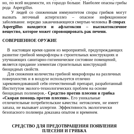
но, по всей видимости, их гораздо больше. Наиболее опасны грибы
рода Aspergillus.
У людей со сниженным иммунитетом споры грибков могут
вызвать легочный аспергиллез – опасное инфекционное
заболевание. нередко заканчивающееся смертью человека
В спорах
Aspergillus
находится и афлатоксин – высокотоксичное
вещество, которое может спровоцировать рак печени.
СОВЕРШЕННОЕ ОРУЖИЕ
В настоящее время одним из мероприятий, предупреждающих
развитие грибной микрофлоры в строительных конструкциях и
улучшающих санитарно-гигиеническое состояние помещений,
является придание элементам строительных конструкций
биоцидных свойств.
Для снижения количества грибной микрофлоры на различных
поверхностях и в воздухе используется отлично
зарекомендовавший себя отечественный препарат, разработанный
Институтом эколого-технологических проблем на основе
биоцидных полимеров,-
Средство против плесени и грибка
«Скорая помощь против плесени».
Его уникальные
отличительные потребительские качества: нетоксичен, не имеет
запаха, не вызывает аллергии. Эффективность экологически
безопасного полимера доказана опытом и временем.
СРЕДСТВО ДЛЯ ПРЕДОТВРАЩЕНИЯ ПОЯВЛЕНИЯ
ПЛЕСЕНИ И ГРИБКА