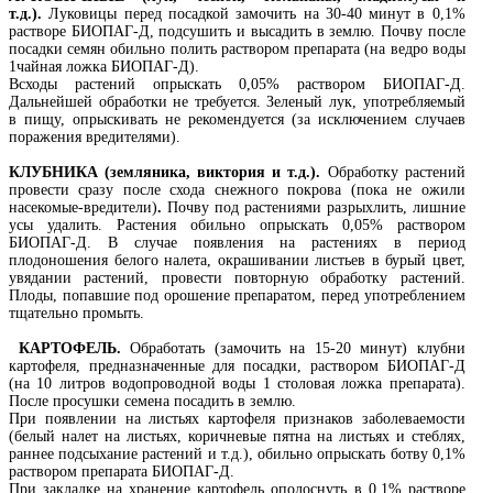
т.д.).
Луковицы перед посадкой замочить на 30-40 минут в 0,1%
растворе БИОПАГ-Д, подсушить и высадить в землю. Почву после
посадки семян обильно полить раствором препарата (на ведро воды
1чайная ложка БИОПАГ-Д).
Всходы растений опрыскать 0,05% раствором БИОПАГ-Д.
Дальнейшей обработки не требуется. Зеленый лук, употребляемый
в пищу, опрыскивать не рекомендуется (за исключением случаев
поражения вредителями).
КЛУБНИКА (земляника, виктория и т.д.).
Обработку растений
провести сразу после схода снежного покрова (пока не ожили
насекомые-вредители)
.
Почву под растениями разрыхлить, лишние
усы удалить. Растения обильно опрыскать 0,05% раствором
БИОПАГ-Д. В случае появления на растениях в период
плодоношения белого налета, окрашивании листьев в бурый цвет,
увядании растений, провести повторную обработку растений.
Плоды, попавшие под орошение препаратом, перед употреблением
тщательно промыть.
КАРТОФЕЛЬ.
Обработать (замочить на 15-20 минут) клубни
картофеля, предназначенные для посадки, раствором БИОПАГ-Д
(на 10 литров водопроводной воды 1 столовая ложка препарата).
После просушки семена посадить в землю.
При появлении на листьях картофеля признаков заболеваемости
(белый налет на листьях, коричневые пятна на листьях и стеблях,
раннее подсыхание растений и т.д.), обильно опрыскать ботву 0,1%
раствором препарата БИОПАГ-Д.
При закладке на хранение картофель ополоснуть в 0,1% растворе