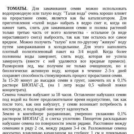
ТОМАТЫ
.
Для замачивания семян можно использовать
водопроводную или талую воду. "Талая вода" очень хорошо влияет
на прорастание семян, является как бы катализатором. Для
приготовления «талой воды» набрать в ведро снег и, когда он
начнет таять, слить для замачивания семян и полива растений
только третью часть от всего количества - остальное (в виде
нерастаявшего снега) выбросить, так как там осталось все самое
вредное. Можно получить "талую" или по-другому "живую" воду
путем замораживания в холодильнике. Для этого наполнить
плотный полиэтиленовый пакет на 3/4 водой. Когда более
половины воды замерзнет, слить воду, которая не успела
замерзнуть (вместе с ней удаляются все вредные примеси).
Разморозив лед, мы получим не только очищенную, но и
биологически активную воду, которая в течение 2-3-х дней
сохраняет способность стимулировать процесс прорастания семян.
За 15-20 минут до высадки семян в грунт, замочить их в 0,1%
растворе БИОПАГ-Д, (на 1 литр воды 0,5 чайной ложки
концентрата).
Семена томатов набухают за 18 часов. Оставление набухших семян
под водой на более продолжительное время недопустимо, так как
после того, как они набухнут, у семян возникает потребность в
кислороде, и под водой они могут задохнуться.
Землю в контейнере разравниваю, умеренно увлажняю 0,1%
раствором БИОПАГ-Д и слегка уплотняю. Пинцетом раскладываю
набухшие семена по поверхности земли рядами. Расстояние между
семенами в ряду 2 см, между рядами 3-4 см. Разложенные семена
аккуратно вдавливаю карандашом на глубину 1 см и прикрываю