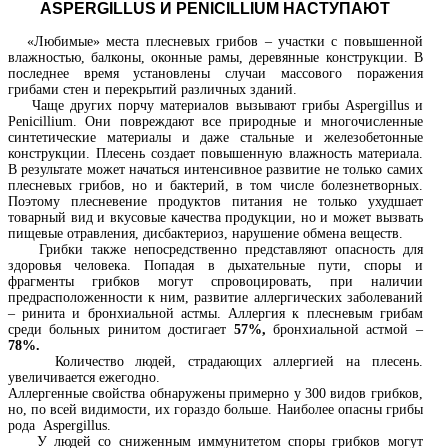
ASPERGILLUS
И
PENICILLIUM
НАСТУПАЮТ
«Любимые» места плесневых грибов – участки с повышенной
влажностью, балконы, оконные рамы, деревянные конструкции. В
последнее время установлены случаи массового поражения
грибами стен и перекрытий различных зданий.
Чаще других порчу материалов вызывают грибы Aspergillus и
Penicillium. Они повреждают все природные и многочисленные
синтетические материалы и даже стальные и железобетонные
конструкции. Плесень создает повышенную влажность материала.
В результате может начаться интенсивное развитие не только самих
плесневых грибов, но и бактерий, в том числе болезнетворных.
Поэтому плесневение продуктов питания не только ухудшает
товарный вид и вкусовые качества продукции, но и может вызвать
пищевые отравления, дисбактериоз, нарушение обмена веществ.
Грибки также непосредственно представляют опасность для
здоровья человека. Попадая в дыхательные пути, споры и
фрагменты грибков могут спровоцировать, при наличии
предрасположенности к ним, развитие аллергических заболеваний
– ринита и бронхиальной астмы. Аллергия к плесневым грибам
среди больных ринитом достигает
57%,
бронхиальной астмой –
78%.
Количество людей, страдающих аллергией на плесень.
увеличивается ежегодно.
Аллергенные свойства обнаружены примерно у 300 видов грибков,
но, по всей видимости, их гораздо больше. Наиболее опасны грибы
рода Aspergillus.
У людей со сниженным иммунитетом споры грибков могут