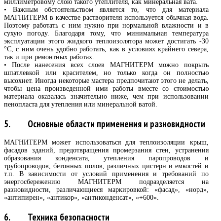
миллиметровому слою такого утеплителя, как минеральная вата.
• Важным обстоятельством является то, что для материала
МАГНИТЕРМ в качестве растворителя используется обычная вода.
Поэтому работать с ним нужно при нормальной влажности и в
сухую погоду. Благодаря тому, что минимальная температура
эксплуатации этого жидкого теплоизолятора может достигать -30
°C, с ним очень удобно работать, как в условиях крайнего севера,
так и при ремонтных работах.
• После нанесения всех слоев МАГНИТЕРМ можно покрыть
шпатлевкой или красителем, но только когда он полностью
высохнет. Иногда некоторые мастера предпочитают этого не делать,
чтобы цена произведенной ими работы вместе со стоимостью
материала оказалась значительно ниже, чем при использовании
пенопласта для утепления или минеральной ватой.
5. Основные области применения и разновидности
МАГНИТЕРМ может использоваться для теплоизоляции крыш,
фасадов зданий, предотвращения промерзания стен, устранения
образования конденсата, утепления паропроводов и
трубопроводов, бетонных полов, различных цистерн и емкостей и
т.п. В зависимости от условий применения и требований по
энергосбережению МАГНИТЕРМ подразделяется на
разновидности, различающиеся маркировкой: «фасад», «норд»,
«антипирен», «антикор», «антиконденсат», «+600».
6. Техника безопасности