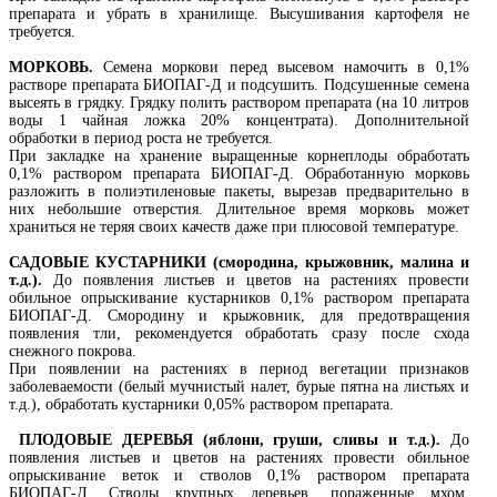
препарата и убрать в хранилище. Высушивания картофеля не
требуется.
МОРКОВЬ
.
Семена моркови перед высевом намочить в 0,1%
растворе препарата БИОПАГ-Д и подсушить. Подсушенные семена
высеять в грядку. Грядку полить раствором препарата (на 10 литров
воды 1 чайная ложка 20% концентрата). Дополнительной
обработки в период роста не требуется.
При закладке на хранение выращенные корнеплоды обработать
0,1% раствором препарата БИОПАГ-Д. Обработанную морковь
разложить в полиэтиленовые пакеты, вырезав предварительно в
них небольшие отверстия. Длительное время морковь может
храниться не теряя своих качеств даже при плюсовой температуре.
САДОВЫЕ КУСТАРНИКИ (смородина, крыжовник, малина и
т.д.).
До появления листьев и цветов на растениях провести
обильное опрыскивание кустарников 0,1% раствором препарата
БИОПАГ-Д. Смородину и крыжовник, для предотвращения
появления тли, рекомендуется обработать сразу после схода
снежного покрова.
При появлении на растениях в период вегетации признаков
заболеваемости (белый мучнистый налет, бурые пятна на листьях и
т.д.), обработать кустарники 0,05% раствором препарата.
ПЛОДОВЫЕ ДЕРЕВЬЯ (яблони, груши, сливы и т.д.).
До
появления листьев и цветов на растениях провести обильное
опрыскивание веток и стволов 0,1% раствором препарата
БИОПАГ-Д. Стволы крупных деревьев, пораженные мхом,