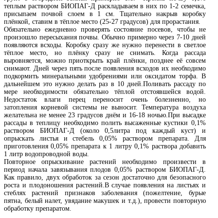
теплым раствором БИОПАГ-Д раскладываем в них по 1-2 семечка,
присыпаем почвой слоем в 1 см. Тщательно накрыв коробку
плёнкой, ставим в тёплое место (25-27 градусов) для прорастания.
Обязательно ежедневно проверять состояние посевов, чтобы не
произошло пересыхания почвы. Обычно примерно через 7-10 дней
появляются всходы. Коробку сразу же нужно перенести в светлое
тёплое место, но плёнку сразу не снимать. Когда рассада
выровняется, можно приоткрыть край плёнки, позднее её совсем
снимают. Дней через пять после появления всходов их необходимо
подкормить минеральными удобрениями или оксидатом торфа. В
дальнейшем это нужно делать раз в 10 дней.Поливать рассаду по
мере необходимости обязательно тёплой отстоявшейся водой.
Недостаток влаги перец переносит очень болезненно, но
затопления корневой системы не выносит. Температура воздуха
желательна не менее 23 градусов днём и 16-18 ночью.При высадке
рассады в теплицу необходимо полить высаженные кустики 0,1%
раствором БИОПАГ-Д (около 0,5литра под каждый куст) и
опрыскать листья и стебель 0,05% раствором препарата. Для
приготовления 0,05% препарата к 1 литру 0,1% раствора добавить
1 литр водопроводной воды.
Повторное опрыскивание растений необходимо произвести в
период начала завязывания плодов 0,05% раствором БИОПАГ-Д.
Как правило, двух обработок за сезон достаточно для безопасного
роста и плодоношения растений.В случае появления на листьях и
стеблях растений признаков заболевания (пожелтение, бурые
пятна, белый налет, увядание макушек и т.д.), провести повторную
обработку препаратом.