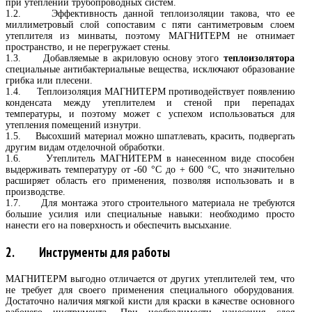
при утеплении трубопроводных систем.
1.2. Эффективность данной теплоизоляции такова, что ее
миллиметровый слой сопоставим с пяти сантиметровым слоем
утеплителя из минваты, поэтому МАГНИТЕРМ не отнимает
пространство, и не перегружает стены.
1.3. Добавляемые в акриловую основу этого
теплоизолятора
специальные антибактериальные вещества, исключают образование
грибка или плесени.
1.4. Теплоизоляция МАГНИТЕРМ противодействует появлению
конденсата между утеплителем и стеной при перепадах
температуры, и поэтому может с успехом использоваться для
утепления помещений изнутри.
1.5. Высохший материал можно шпатлевать, красить, подвергать
другим видам отделочной обработки.
1.6. Утеплитель МАГНИТЕРМ в нанесенном виде способен
выдерживать температуру от -60 °C до + 600 °C, что значительно
расширяет область его применения, позволяя использовать и в
производстве.
1.7. Для монтажа этого строительного материала не требуются
большие усилия или специальные навыки: необходимо просто
нанести его на поверхность и обеспечить высыхание.
2. Инструменты для работы
МАГНИТЕРМ выгодно отличается от других утеплителей тем, что
не требует для своего применения специального оборудования.
Достаточно наличия мягкой кисти для краски в качестве основного