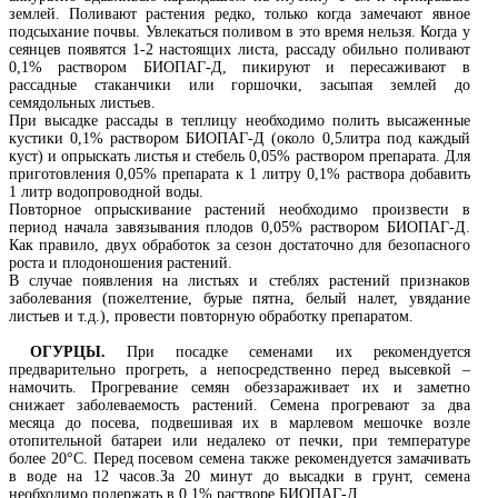
землей. Поливают растения редко, только когда замечают явное
подсыхание почвы. Увлекаться поливом в это время нельзя. Когда у
сеянцев появятся 1-2 настоящих листа, рассаду обильно поливают
0,1% раствором БИОПАГ-Д, пикируют и пересаживают в
рассадные стаканчики или горшочки, засыпая землей до
семядольных листьев.
При высадке рассады в теплицу необходимо полить высаженные
кустики 0,1% раствором БИОПАГ-Д (около 0,5литра под каждый
куст) и опрыскать листья и стебель 0,05% раствором препарата. Для
приготовления 0,05% препарата к 1 литру 0,1% раствора добавить
1 литр водопроводной воды.
Повторное опрыскивание растений необходимо произвести в
период начала завязывания плодов 0,05% раствором БИОПАГ-Д.
Как правило, двух обработок за сезон достаточно для безопасного
роста и плодоношения растений.
В случае появления на листьях и стеблях растений признаков
заболевания (пожелтение, бурые пятна, белый налет, увядание
листьев и т.д.), провести повторную обработку препаратом.
ОГУРЦЫ
.
При посадке семенами их рекомендуется
предварительно прогреть, а непосредственно перед высевкой –
намочить. Прогревание семян обеззараживает их и заметно
снижает заболеваемость растений. Семена прогревают за два
месяца до посева, подвешивая их в марлевом мешочке возле
отопительной батареи или недалеко от печки, при температуре
более 20°С. Перед посевом семена также рекомендуется замачивать
в воде на 12 часов.За 20 минут до высадки в грунт, семена
необходимо подержать в 0,1% растворе БИОПАГ-Д.