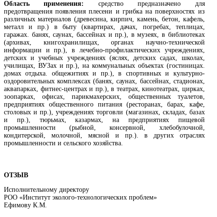
Область применения:
средство предназначено для
предотвращения появления плесени и грибка на поверхностях из
различных материалов (древесина, кирпич, камень, бетон, кафель,
металл и пр.) в быту (квартирах, дачах, погребах, теплицах,
гаражах. банях, саунах, бассейнах и пр.), в музеях, в библиотеках
(архивах, книгохранилищах, органах научно-технической
информации и пр.), в лечебно-профилактических учреждениях,
детских и учебных учреждениях (яслях, детских садах, школах,
училищах, ВУЗах и пр.), на коммунальных объектах (гостиницах.
домах отдыха. общежитиях и пр.), в спортивных и культурно-
оздоровительных комплексах (банях, саунах, бассейнах, стадионах,
аквапарках, фитнес-центрах и пр.), в театрах, кинотеатрах, цирках,
зоопарках, офисах, парикмахерских, общественных туалетов,
предприятиях общественного питания (ресторанах, барах, кафе,
столовых и пр.), учреждениях торговли (магазинах, складах, базах
и пр.), тюрьмах, казармах, на предприятиях пищевой
промышленности (рыбной, консервной, хлебобулочной,
кондитерской, молочной, мясной и пр.). в других отраслях
промышленности и сельского хозяйства.
ОТЗЫВ
Исполнительному директору
РОО «Институт эколого-технологических проблем»
Ефимову К.М.