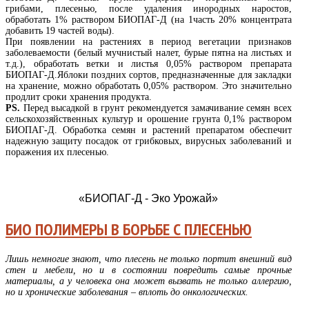
грибами, плесенью, после удаления инородных наростов,
обработать 1% раствором БИОПАГ-Д (на 1часть 20% концентрата
добавить 19 частей воды).
При появлении на растениях в период вегетации признаков
заболеваемости (белый мучнистый налет, бурые пятна на листьях и
т.д.), обработать ветки и листья 0,05% раствором препарата
БИОПАГ-Д.Яблоки поздних сортов, предназначенные для закладки
на хранение, можно обработать 0,05% раствором. Это значительно
продлит сроки хранения продукта.
PS.
Перед высадкой в грунт рекомендуется замачивание семян всех
сельскохозяйственных культур и орошение грунта 0,1% раствором
БИОПАГ-Д. Обработка семян и растений препаратом обеспечит
надежную защиту посадок от грибковых, вирусных заболеваний и
поражения их плесенью.
«БИОПАГ-Д - Эко Урожай»
БИО ПОЛИМЕРЫ В БОРЬБЕ С ПЛЕСЕНЬЮ
Лишь немногие знают, что плесень не только портит внешний вид
стен и мебели, но и в состоянии повредить самые прочные
материалы, а у человека она может вызвать не только аллергию,
но и хронические заболевания – вплоть до онкологических.