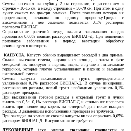
Семена высевают на глубину 2 см строчками, с расстоянием в
строчке – 10-15 см, а между строчками – 50-70 см. При этом в одну
лунку сажают по два-три семечка. После появления всходов их
прореживают, оставляя по одному проростку.Грядка с
высаженными в нее семенами поливается 0,1% раствором
препарата БИОПАГ.
Опрыскивание растений перед началом завязывания плодов
проводится 0,05% водным раствором БИОПАГ-Д. При появлении
признаков заболевания в период вегетации обработку
рекомендуется повторить.
КАПУСТА
.
Капусту обычно выращивают рассадой в два приема.
Сначала высевают семена, выращивают сеянцы, а затем в фазе
семядолей их пикируют в парник, ящик, а лучше в питательные
горшочки, которые плотно устанавливают в парник и засыпают
питательной смесью.
Семена капусты высаживаются в грунт, предварительно
увлажненный 0,1% раствором БИОПАГ-Д. В случае пикировки,
рассаживания рассады, новый грунт необходимо увлажнять 0,1%
раствором препарата.
При высаживании готовой рассады в открытый грунт в лунки
вылить по 0,5л. 0,1% раствора БИОПАГ-Д и столько же препарата
вылить при поливе под корень на четвертый день после высадки
рассады. В дальнейшем использования препарата не требуется.
При закладке на хранение свежей капусты вилки опрыскать 0,05%
раствором БИОПАГ-Д. Высушивания не требуется.
ЛУКОВИЧНЫЕ (лук, чеснок, тюльпаны, гладиолусы и